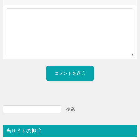
A
l
検索
検
索
t
e
当サイトの趣旨
r