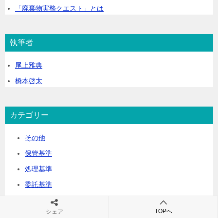
「廃棄物実務クエスト」とは
n
a
執筆者
t
i
尾上雅典
v
橋本啓太
e
:
カテゴリー
その他
保管基準
処理基準
委託基準
委託契約書
TOPへ
シェア
帳簿