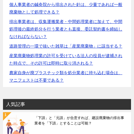
個人事業者の鍼灸院から排出された針は、少量であれば一般
廃棄物として処理できる？
排出事業者は、収集運搬業者・中間処理業者に加えて、中間
処理後の最終処分を行う業者とも直接、委託契約書を締結し
なければならない？
道路管理の一環で抜いた雑草は「産業廃棄物」に該当する？
産業廃棄物処理業の許可を受けている法人の役員が逮捕され
た時点で、その許可は即時に取り消される？
農家自身が廃プラスチック類を処分業者に持ち込む場合は、
マニフェストは不要である？
人気記事
「下請」と「元請」が合意すれば、建設廃棄物の排出事
業者を「下請」とすることは可能？