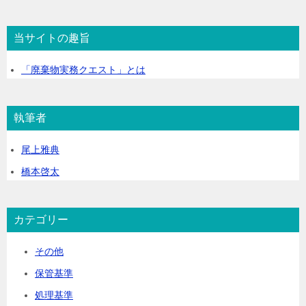
索
t
e
当サイトの趣旨
r
「廃棄物実務クエスト」とは
n
a
執筆者
t
i
尾上雅典
v
橋本啓太
e
:
カテゴリー
その他
保管基準
処理基準