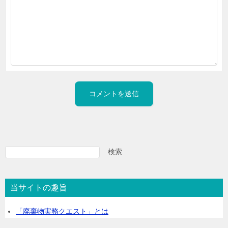
A
l
検索
検
索
t
e
当サイトの趣旨
r
「廃棄物実務クエスト」とは
n