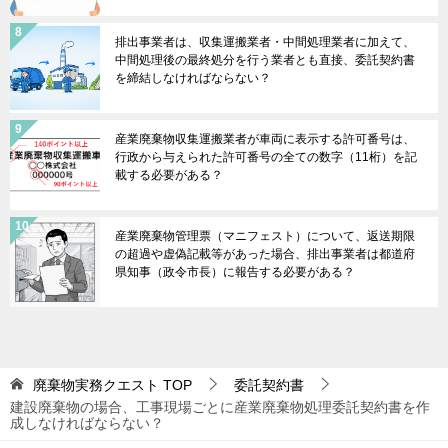
排出事業者は、収集運搬業者・中間処理業者に加えて、
中間処理後の最終処分を行う業者とも直接、委託契約書
を締結しなければならない？
産業廃棄物収集運搬業者が車両に表示する許可番号は、
行政から与えられた許可番号の全ての数字（11桁）を記
載する必要がある？
産業廃棄物管理票（マニフェスト）について、返送期限
の超過や虚偽記載等があった場合、排出事業者は都道府
県知事（政令市長）に報告する必要がある？
廃棄物実務クエスト
TOP
委託契約書
建設廃棄物の場合、工事現場ごとに産業廃棄物処理委託契約書を作
成しなければならない？