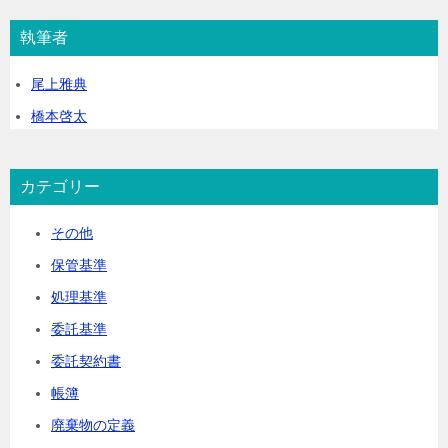
a
執筆者
t
i
尾上雅典
v
橋本啓太
e
:
カテゴリー
その他
保管基準
処理基準
委託基準
委託契約書
帳簿
廃棄物の定義