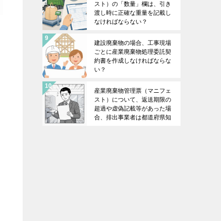
スト）の「数量」欄は、引き
渡し時に正確な重量を記載し
なければならない？
建設廃棄物の場合、工事現場
ごとに産業廃棄物処理委託契
約書を作成しなければならな
い？
産業廃棄物管理票（マニフェ
スト）について、返送期限の
超過や虚偽記載等があった場
合、排出事業者は都道府県知
事（政令市長）に報告する必
要がある？