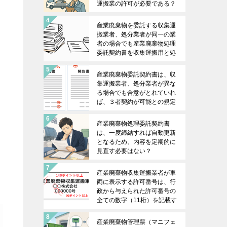
運搬業の許可が必要である？
産業廃棄物を委託する収集運
搬業者、処分業者が同一の業
者の場合でも産業廃棄物処理
委託契約書を収集運搬用と処
分用の２枚作成する必要があ
る？
産業廃棄物委託契約書は、収
集運搬業者、処分業者が異な
、
る場合でも合意がとれていれ
ば、３者契約が可能との規定
はある？
産業廃棄物処理委託契約書
は、一度締結すれば自動更新
となるため、内容を定期的に
見直す必要はない？
産業廃棄物収集運搬業者が車
両に表示する許可番号は、行
政から与えられた許可番号の
全ての数字（11桁）を記載す
る必要がある？
産業廃棄物管理票（マニフェ