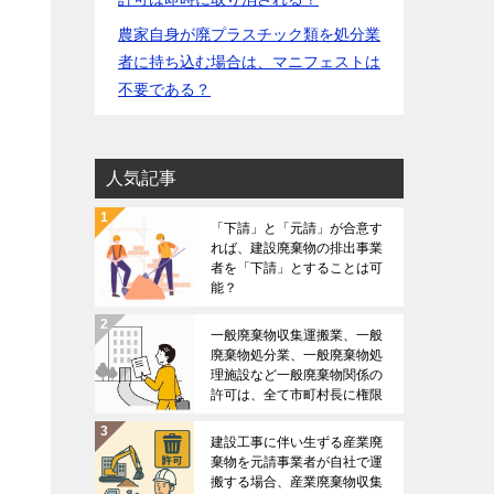
農家自身が廃プラスチック類を処分業
者に持ち込む場合は、マニフェストは
不要である？
人気記事
「下請」と「元請」が合意す
れば、建設廃棄物の排出事業
者を「下請」とすることは可
能？
一般廃棄物収集運搬業、一般
廃棄物処分業、一般廃棄物処
理施設など一般廃棄物関係の
許可は、全て市町村長に権限
がある？
建設工事に伴い生ずる産業廃
棄物を元請事業者が自社で運
搬する場合、産業廃棄物収集