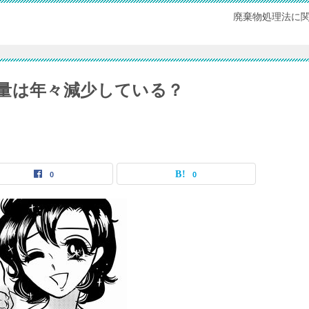
廃棄物処理法に
量は年々減少している？
0
0