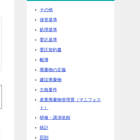
その他
保管基準
処理基準
委託基準
委託契約書
帳簿
廃棄物の定義
建設廃棄物
欠格要件
産業廃棄物管理票（マニフェス
ト）
研修・講演依頼
統計
罰則