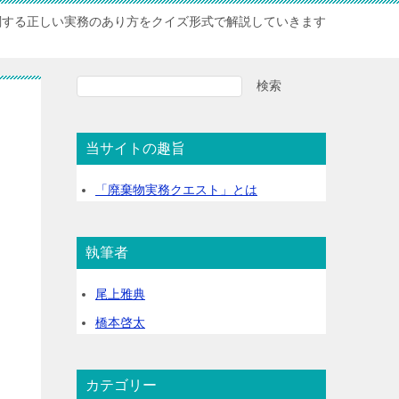
関する正しい実務のあり方をクイズ形式で解説していきます
検索
検
索
当サイトの趣旨
「廃棄物実務クエスト」とは
執筆者
尾上雅典
橋本啓太
カテゴリー