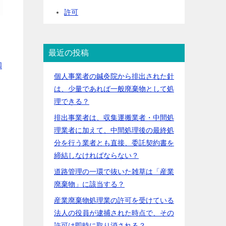
許可
最近の投稿
和
個人事業者の鍼灸院から排出された針
は、少量であれば一般廃棄物として処
理できる？
排出事業者は、収集運搬業者・中間処
理業者に加えて、中間処理後の最終処
分を行う業者とも直接、委託契約書を
締結しなければならない？
道路管理の一環で抜いた雑草は「産業
廃棄物」に該当する？
産業廃棄物処理業の許可を受けている
法人の役員が逮捕された時点で、その
許可は即時に取り消される？