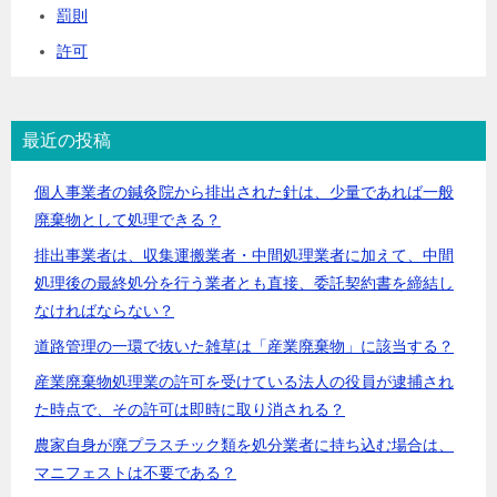
罰則
許可
最近の投稿
個人事業者の鍼灸院から排出された針は、少量であれば一般
廃棄物として処理できる？
排出事業者は、収集運搬業者・中間処理業者に加えて、中間
処理後の最終処分を行う業者とも直接、委託契約書を締結し
なければならない？
道路管理の一環で抜いた雑草は「産業廃棄物」に該当する？
産業廃棄物処理業の許可を受けている法人の役員が逮捕され
た時点で、その許可は即時に取り消される？
農家自身が廃プラスチック類を処分業者に持ち込む場合は、
マニフェストは不要である？